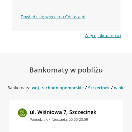
Dowiedz się więcej na CAsfera.pl
Więcej aktualności
Bankomaty w pobliżu
Bankomaty:
woj. zachodniopomorskie
Szczecinek
w okolicy
ul. Wiśniowa 7, Szczecinek
Poniedziałek-Niedziela: 00:00-23:59