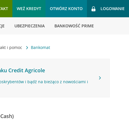
TAKT
WEŹ KREDYT
OTWÓRZ KONTO
LOGOWANIE
JE
UBEZPIECZENIA
BANKOWOŚĆ PRIME
akt i pomoc
Bankomat
ku Credit Agricole
bskrybentów i bądź na bieżąco z nowościami i
 Cash)