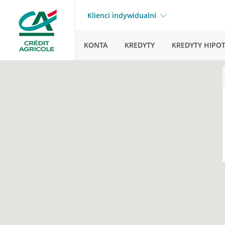
Klienci indywidualni
KONTA
KREDYTY
KREDYTY HIPO