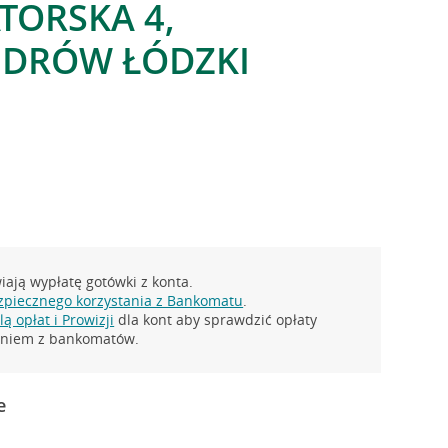
TORSKA 4,
NDRÓW ŁÓDZKI
ają wypłatę gotówki z konta.
zpiecznego korzystania z Bankomatu
.
ą opłat i Prowizji
dla kont aby sprawdzić opłaty
taniem z bankomatów.
e