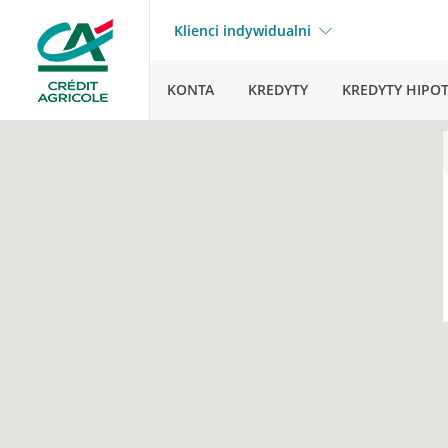
Klienci indywidualni
KONTA
KREDYTY
KREDYTY HIPO