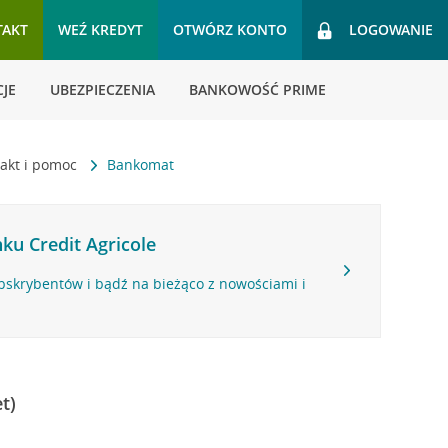
TAKT
WEŹ KREDYT
OTWÓRZ KONTO
LOGOWANIE
JE
UBEZPIECZENIA
BANKOWOŚĆ PRIME
akt i pomoc
Bankomat
ku Credit Agricole
bskrybentów i bądź na bieżąco z nowościami i
t)