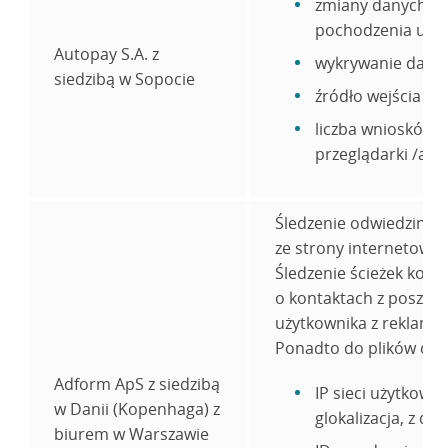
zmiany danych, kt
pochodzenia użyt
Autopay S.A. z
wykrywanie dany
siedzibą w Sopocie
źródło wejścia na
liczba wniosków w
przeglądarki /anal
Śledzenie odwiedzin uż
ze strony internetowej 
Śledzenie ścieżek konw
o kontaktach z poszcze
użytkownika z reklama
Ponadto do plików coo
Adform ApS z siedzibą
IP sieci użytkown
w Danii (Kopenhaga) z
glokalizacja, z d
biurem w Warszawie