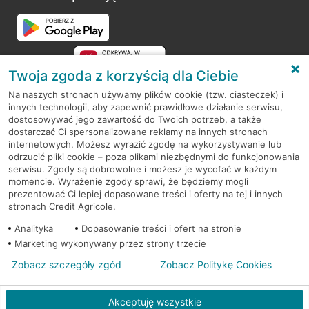
Twoja zgoda z korzyścią dla Ciebie
Na naszych stronach używamy plików cookie (tzw. ciasteczek) i
innych technologii, aby zapewnić prawidłowe działanie serwisu,
RODO
dostosowywać jego zawartość do Twoich potrzeb, a także
dostarczać Ci spersonalizowane reklamy na innych stronach
Regulamin serwisu
internetowych. Możesz wyrazić zgodę na wykorzystywanie lub
odrzucić pliki cookie – poza plikami niezbędnymi do funkcjonowania
Mapa serwisu
serwisu. Zgody są dobrowolne i możesz je wycofać w każdym
momencie. Wyrażenie zgody sprawi, że będziemy mogli
Polityka
Cookies
prezentować Ci lepiej dopasowane treści i oferty na tej i innych
stronach Credit Agricole.
Polityka prywatności
Analityka
Dopasowanie treści i ofert na stronie
Marketing wykonywany przez strony trzecie
Zobacz szczegóły zgód
Zobacz Politykę Cookies
© 2026 Credit Agricole Bank Polska S.A. Wszelkie prawa zastrzeżone
Akceptuję wszystkie