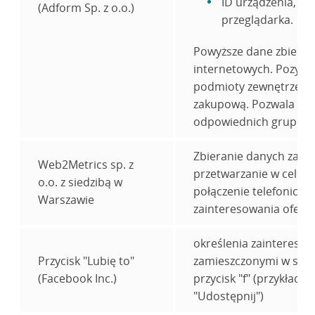
ID urządzenia, ty
(Adform Sp. z o.o.)
przeglądarka.
Powyższe dane zbierane 
internetowych. Pozysk
podmioty zewnętrze np
zakupową. Pozwala to 
odpowiednich grup uż
Zbieranie danych za p
Web2Metrics sp. z
przetwarzanie w celu w
o.o. z siedzibą w
połączenie telefoniczn
Warszawie
zainteresowania ofertą
określenia zaintereso
Przycisk "Lubię to"
zamieszczonymi w serw
(Facebook Inc.)
przycisk "f" (przykłady
"Udostępnij")