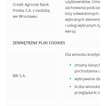
użytkowników. Umożliwi
Credit Agricole Bank
zachowania podczas pr
Polska S.A. z siedzibą
listy odwiedzonych str
we Wrocławiu
wybranych elementów s
i usług wybranym typo
wersji.
ZEWNĘTRZNE PLIKI COOKIES
Dla wniosku kredytowe
zmiany danych, kt
pochodzenia użyt
BIK S.A.
wykrywanie dany
liczba wniosków w
przeglądarki /anal