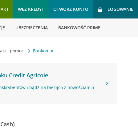
TAKT
WEŹ KREDYT
OTWÓRZ KONTO
LOGOWANIE
JE
UBEZPIECZENIA
BANKOWOŚĆ PRIME
akt i pomoc
Bankomat
ku Credit Agricole
bskrybentów i bądź na bieżąco z nowościami i
 Cash)