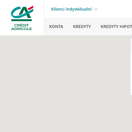
Klienci indywidualni
KONTA
KREDYTY
KREDYTY HIPO