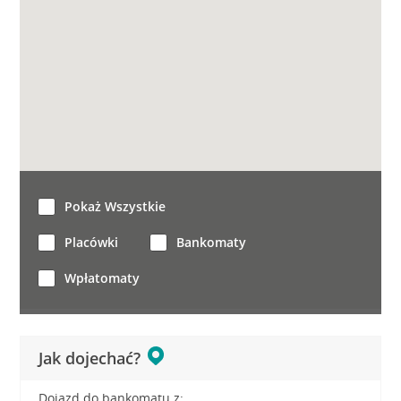
Pokaż Wszystkie
Placówki
Bankomaty
Wpłatomaty
Jak dojechać?
Dojazd do bankomatu z: