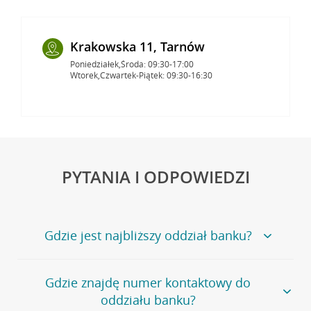
Krakowska 11, Tarnów
Poniedziałek,Środa: 09:30-17:00
Wtorek,Czwartek-Piątek: 09:30-16:30
PYTANIA I ODPOWIEDZI
Gdzie jest najbliższy oddział banku?
Jeśli szukasz oddziału naszego banku, zapraszamy na
Gdzie znajdę numer kontaktowy do
stronę
Placówki i bankomaty
, na której znajduje się
oddziału banku?
wygodna wyszukiwarka.