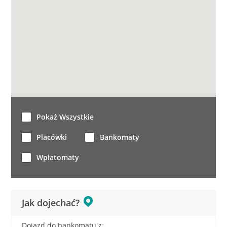
Pokaż Wszystkie
Placówki
Bankomaty
Wpłatomaty
Jak dojechać?
Dojazd do bankomatu z: