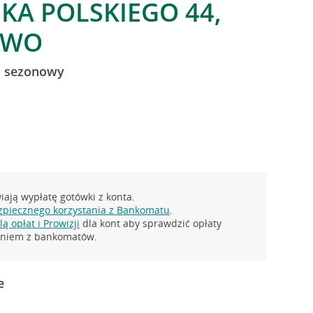
SKA POLSKIEGO 44,
OWO
 - sezonowy
ają wypłatę gotówki z konta.
zpiecznego korzystania z Bankomatu
.
ą opłat i Prowizji
dla kont aby sprawdzić opłaty
taniem z bankomatów.
e