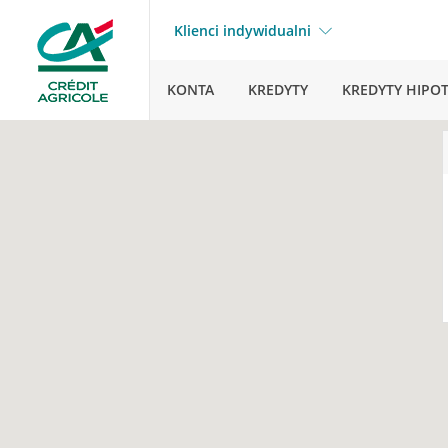
Klienci indywidualni
KONTA
KREDYTY
KREDYTY HIPO