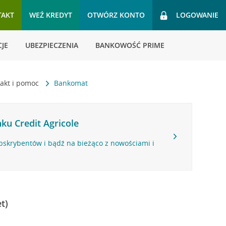
TAKT
WEŹ KREDYT
OTWÓRZ KONTO
LOGOWANIE
JE
UBEZPIECZENIA
BANKOWOŚĆ PRIME
akt i pomoc
Bankomat
ku Credit Agricole
bskrybentów i bądź na bieżąco z nowościami i
t)