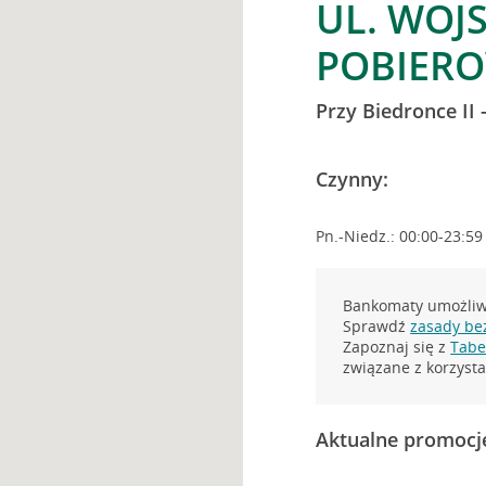
UL. WOJ
POBIER
Przy Biedronce II
Czynny:
Pn.-Niedz.: 00:00-23:59
Bankomaty umożliwi
Sprawdź
zasady be
Zapoznaj się z
Tabel
związane z korzys
Aktualne promocj