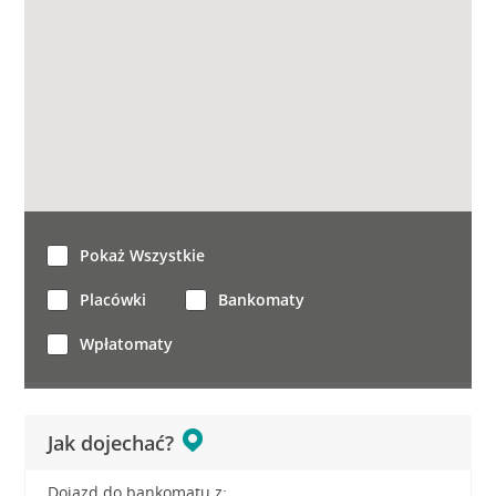
Pokaż Wszystkie
Placówki
Bankomaty
Wpłatomaty
Jak dojechać?
Dojazd do bankomatu z: