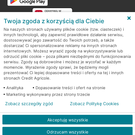
Twoja zgoda z korzyścią dla Ciebie
Na naszych stronach używamy plików cookie (tzw. ciasteczek) i
innych technologii, aby zapewnić prawidłowe działanie serwisu,
RODO
dostosowywać jego zawartość do Twoich potrzeb, a także
dostarczać Ci spersonalizowane reklamy na innych stronach
Regulamin serwisu
internetowych. Możesz wyrazić zgodę na wykorzystywanie lub
odrzucić pliki cookie – poza plikami niezbędnymi do funkcjonowania
Mapa serwisu
serwisu. Zgody są dobrowolne i możesz je wycofać w każdym
momencie. Wyrażenie zgody sprawi, że będziemy mogli
Polityka
Cookies
prezentować Ci lepiej dopasowane treści i oferty na tej i innych
stronach Credit Agricole.
Polityka prywatności
Analityka
Dopasowanie treści i ofert na stronie
Marketing wykonywany przez strony trzecie
Zobacz szczegóły zgód
Zobacz Politykę Cookies
© 2026 Credit Agricole Bank Polska S.A. Wszelkie prawa zastrzeżone
Akceptuję wszystkie
Odrzucam wszystkie