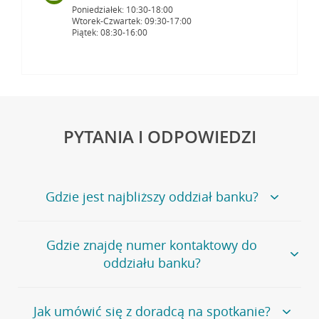
Poniedziałek: 10:30-18:00
Wtorek-Czwartek: 09:30-17:00
Piątek: 08:30-16:00
PYTANIA I ODPOWIEDZI
Gdzie jest najbliższy oddział banku?
Jeśli szukasz oddziału naszego banku, zapraszamy na
Gdzie znajdę numer kontaktowy do
stronę
Placówki i bankomaty
, na której znajduje się
oddziału banku?
wygodna wyszukiwarka.
Alternatywnie, możesz skorzystać z pełnej
listy naszych
oddziałów
.
Bank Credit Agricole nie udostępnia ogólnego numeru
Jak umówić się z doradcą na spotkanie?
telefonu do placówki bankowej.