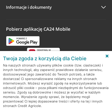
Informacje i dokumenty
Zachęcamy do podzielenia się z nami opinią o wizycie.
Wystarczy przejść na stronę
Oceń wizytę
, wyszukać
odwiedzoną placówkę i wypełnić formularz w ramach
platformy Profil Firmy w Google. Dziękujemy za wszystkie
opinie.
Pobierz aplikację CA24 Mobile
Przejdź do pytania
Twoja zgoda z korzyścią dla Ciebie
Na naszych stronach używamy plików cookie (tzw. ciasteczek) i
innych technologii, aby zapewnić prawidłowe działanie serwisu,
RODO
dostosowywać jego zawartość do Twoich potrzeb, a także
dostarczać Ci spersonalizowane reklamy na innych stronach
Regulamin serwisu
internetowych. Możesz wyrazić zgodę na wykorzystywanie lub
odrzucić pliki cookie – poza plikami niezbędnymi do funkcjonowania
Mapa serwisu
serwisu. Zgody są dobrowolne i możesz je wycofać w każdym
momencie. Wyrażenie zgody sprawi, że będziemy mogli
Polityka
Cookies
prezentować Ci lepiej dopasowane treści i oferty na tej i innych
stronach Credit Agricole.
Polityka prywatności