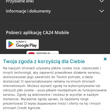
Przydatne linki
A po wizycie…
Informacje i dokumenty
Zachęcamy do podzielenia się z nami opinią o wizycie.
Wystarczy przejść na stronę
Oceń wizytę
, wyszukać
odwiedzoną placówkę i wypełnić formularz w ramach
platformy Profil Firmy w Google. Dziękujemy za wszystkie
opinie.
Pobierz aplikację CA24 Mobile
Przejdź do pytania
Twoja zgoda z korzyścią dla Ciebie
Na naszych stronach używamy plików cookie (tzw. ciasteczek) i
innych technologii, aby zapewnić prawidłowe działanie serwisu,
RODO
dostosowywać jego zawartość do Twoich potrzeb, a także
dostarczać Ci spersonalizowane reklamy na innych stronach
Regulamin serwisu
internetowych. Możesz wyrazić zgodę na wykorzystywanie lub
odrzucić pliki cookie – poza plikami niezbędnymi do funkcjonowania
Mapa serwisu
serwisu. Zgody są dobrowolne i możesz je wycofać w każdym
momencie. Wyrażenie zgody sprawi, że będziemy mogli
Polityka
Cookies
prezentować Ci lepiej dopasowane treści i oferty na tej i innych
stronach Credit Agricole.