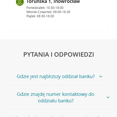
Toruńska 1, Inowrocław
Poniedziałek: 10:30-18:00
Wtorek-Czwartek: 09:00-16:30
Piątek: 08:30-16:00
PYTANIA I ODPOWIEDZI
Gdzie jest najbliższy oddział banku?
Jeśli szukasz oddziału naszego banku, zapraszamy na
Gdzie znajdę numer kontaktowy do
stronę
Placówki i bankomaty
, na której znajduje się
oddziału banku?
wygodna wyszukiwarka.
Alternatywnie, możesz skorzystać z pełnej
listy naszych
oddziałów
.
Bank Credit Agricole nie udostępnia ogólnego numeru