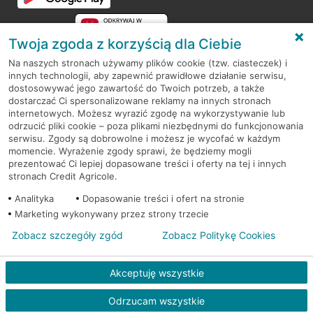
Twoja zgoda z korzyścią dla Ciebie
Na naszych stronach używamy plików cookie (tzw. ciasteczek) i
innych technologii, aby zapewnić prawidłowe działanie serwisu,
RODO
dostosowywać jego zawartość do Twoich potrzeb, a także
dostarczać Ci spersonalizowane reklamy na innych stronach
Regulamin serwisu
internetowych. Możesz wyrazić zgodę na wykorzystywanie lub
odrzucić pliki cookie – poza plikami niezbędnymi do funkcjonowania
Mapa serwisu
serwisu. Zgody są dobrowolne i możesz je wycofać w każdym
momencie. Wyrażenie zgody sprawi, że będziemy mogli
Polityka
Cookies
prezentować Ci lepiej dopasowane treści i oferty na tej i innych
stronach Credit Agricole.
Polityka prywatności
Analityka
Dopasowanie treści i ofert na stronie
Marketing wykonywany przez strony trzecie
Zobacz szczegóły zgód
Zobacz Politykę Cookies
© 2026 Credit Agricole Bank Polska S.A. Wszelkie prawa zastrzeżone
Akceptuję wszystkie
Odrzucam wszystkie