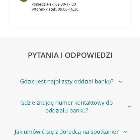
Poniedziałek: 09:30-17:00
Wtorek-Piątek: 09:00-16:30
PYTANIA I ODPOWIEDZI
Gdzie jest najbliższy oddział banku?
Jeśli szukasz oddziału naszego banku, zapraszamy na
Gdzie znajdę numer kontaktowy do
stronę
Placówki i bankomaty
, na której znajduje się
oddziału banku?
wygodna wyszukiwarka.
Alternatywnie, możesz skorzystać z pełnej
listy naszych
oddziałów
.
Bank Credit Agricole nie udostępnia ogólnego numeru
Jak umówić się z doradcą na spotkanie?
telefonu do placówki bankowej.
Przejdź do pytania