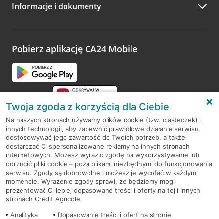
Informacje i dokumenty
Zachęcamy do podzielenia się z nami opinią o wizycie.
Wystarczy przejść na stronę
Oceń wizytę
, wyszukać
odwiedzoną placówkę i wypełnić formularz w ramach
platformy Profil Firmy w Google. Dziękujemy za wszystkie
opinie.
Pobierz aplikację CA24 Mobile
Przejdź do pytania
Twoja zgoda z korzyścią dla Ciebie
Na naszych stronach używamy plików cookie (tzw. ciasteczek) i
innych technologii, aby zapewnić prawidłowe działanie serwisu,
RODO
dostosowywać jego zawartość do Twoich potrzeb, a także
dostarczać Ci spersonalizowane reklamy na innych stronach
Regulamin serwisu
internetowych. Możesz wyrazić zgodę na wykorzystywanie lub
odrzucić pliki cookie – poza plikami niezbędnymi do funkcjonowania
Mapa serwisu
serwisu. Zgody są dobrowolne i możesz je wycofać w każdym
momencie. Wyrażenie zgody sprawi, że będziemy mogli
Polityka
Cookies
prezentować Ci lepiej dopasowane treści i oferty na tej i innych
stronach Credit Agricole.
Polityka prywatności
Analityka
Dopasowanie treści i ofert na stronie