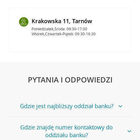
Krakowska 11, Tarnów
Poniedziałek,Środa: 09:30-17:00
Wtorek,Czwartek-Piątek: 09:30-16:30
PYTANIA I ODPOWIEDZI
Gdzie jest najbliższy oddział banku?
Jeśli szukasz oddziału naszego banku, zapraszamy na
Gdzie znajdę numer kontaktowy do
stronę
Placówki i bankomaty
, na której znajduje się
oddziału banku?
wygodna wyszukiwarka.