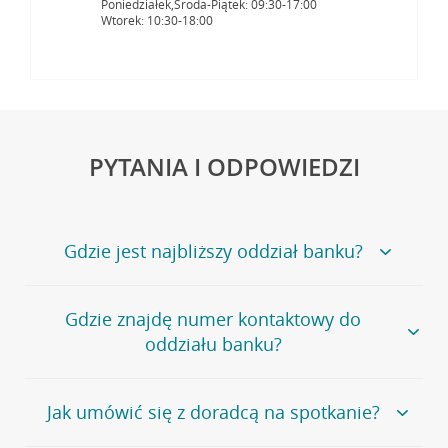
Poniedziałek,Środa-Piątek: 09:30-17:00
Wtorek: 10:30-18:00
PYTANIA I ODPOWIEDZI
Gdzie jest najbliższy oddział banku?
Jeśli szukasz oddziału naszego banku, zapraszamy na
Gdzie znajdę numer kontaktowy do
stronę
Placówki i bankomaty
, na której znajduje się
oddziału banku?
wygodna wyszukiwarka.
Alternatywnie, możesz skorzystać z pełnej
listy naszych
oddziałów
.
Bank Credit Agricole nie udostępnia ogólnego numeru
Jak umówić się z doradcą na spotkanie?
telefonu do placówki bankowej.
Przejdź do pytania