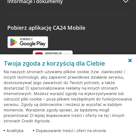
Informacje i dokumenty
Zachęcamy do podzielenia się z nami opinią o wizycie.
Wystarczy przejść na stronę
Oceń wizytę
, wyszukać
odwiedzoną placówkę i wypełnić formularz w ramach
platformy Profil Firmy w Google. Dziękujemy za wszystkie
opinie.
Pobierz aplikację CA24 Mobile
Przejdź do pytania
Twoja zgoda z korzyścią dla Ciebie
Na naszych stronach używamy plików cookie (tzw. ciasteczek) i
innych technologii, aby zapewnić prawidłowe działanie serwisu,
RODO
dostosowywać jego zawartość do Twoich potrzeb, a także
dostarczać Ci spersonalizowane reklamy na innych stronach
Regulamin serwisu
internetowych. Możesz wyrazić zgodę na wykorzystywanie lub
odrzucić pliki cookie – poza plikami niezbędnymi do funkcjonowania
Mapa serwisu
serwisu. Zgody są dobrowolne i możesz je wycofać w każdym
momencie. Wyrażenie zgody sprawi, że będziemy mogli
Polityka
Cookies
prezentować Ci lepiej dopasowane treści i oferty na tej i innych
stronach Credit Agricole.
Polityka prywatności
Analityka
Dopasowanie treści i ofert na stronie