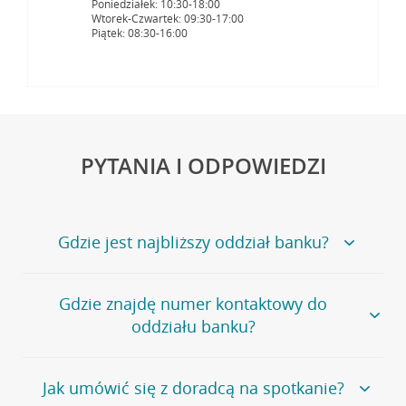
Poniedziałek: 10:30-18:00
Wtorek-Czwartek: 09:30-17:00
Piątek: 08:30-16:00
PYTANIA I ODPOWIEDZI
Gdzie jest najbliższy oddział banku?
Jeśli szukasz oddziału naszego banku, zapraszamy na
Gdzie znajdę numer kontaktowy do
stronę
Placówki i bankomaty
, na której znajduje się
oddziału banku?
wygodna wyszukiwarka.
Alternatywnie, możesz skorzystać z pełnej
listy naszych
oddziałów
.
Bank Credit Agricole nie udostępnia ogólnego numeru
Jak umówić się z doradcą na spotkanie?
telefonu do placówki bankowej.