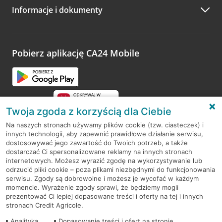
Informacje i dokumenty
Zachęcamy do podzielenia się z nami opinią o wizycie.
Wystarczy przejść na stronę
Oceń wizytę
, wyszukać
odwiedzoną placówkę i wypełnić formularz w ramach
platformy Profil Firmy w Google. Dziękujemy za wszystkie
opinie.
Pobierz aplikację CA24 Mobile
Przejdź do pytania
Twoja zgoda z korzyścią dla Ciebie
Na naszych stronach używamy plików cookie (tzw. ciasteczek) i
innych technologii, aby zapewnić prawidłowe działanie serwisu,
RODO
dostosowywać jego zawartość do Twoich potrzeb, a także
dostarczać Ci spersonalizowane reklamy na innych stronach
Regulamin serwisu
internetowych. Możesz wyrazić zgodę na wykorzystywanie lub
odrzucić pliki cookie – poza plikami niezbędnymi do funkcjonowania
Mapa serwisu
serwisu. Zgody są dobrowolne i możesz je wycofać w każdym
momencie. Wyrażenie zgody sprawi, że będziemy mogli
Polityka
Cookies
prezentować Ci lepiej dopasowane treści i oferty na tej i innych
stronach Credit Agricole.
Polityka prywatności
Analityka
Dopasowanie treści i ofert na stronie