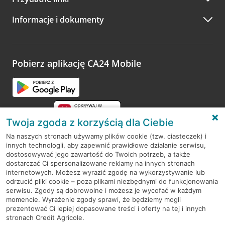
A po wizycie…
Informacje i dokumenty
Zachęcamy do podzielenia się z nami opinią o wizycie.
Wystarczy przejść na stronę
Oceń wizytę
, wyszukać
odwiedzoną placówkę i wypełnić formularz w ramach
platformy Profil Firmy w Google. Dziękujemy za wszystkie
opinie.
Pobierz aplikację CA24 Mobile
Przejdź do pytania
Twoja zgoda z korzyścią dla Ciebie
Na naszych stronach używamy plików cookie (tzw. ciasteczek) i
innych technologii, aby zapewnić prawidłowe działanie serwisu,
RODO
dostosowywać jego zawartość do Twoich potrzeb, a także
dostarczać Ci spersonalizowane reklamy na innych stronach
Regulamin serwisu
internetowych. Możesz wyrazić zgodę na wykorzystywanie lub
odrzucić pliki cookie – poza plikami niezbędnymi do funkcjonowania
Mapa serwisu
serwisu. Zgody są dobrowolne i możesz je wycofać w każdym
momencie. Wyrażenie zgody sprawi, że będziemy mogli
Polityka
Cookies
prezentować Ci lepiej dopasowane treści i oferty na tej i innych
stronach Credit Agricole.