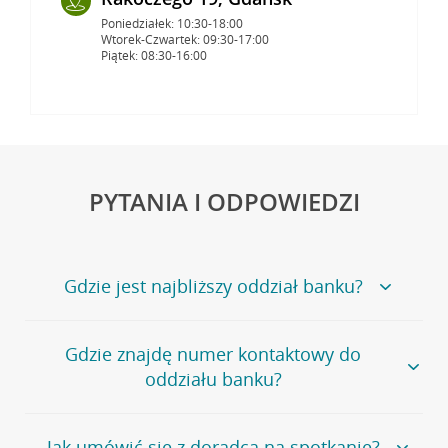
Poniedziałek: 10:30-18:00
Wtorek-Czwartek: 09:30-17:00
Piątek: 08:30-16:00
PYTANIA I ODPOWIEDZI
Gdzie jest najbliższy oddział banku?
Jeśli szukasz oddziału naszego banku, zapraszamy na
Gdzie znajdę numer kontaktowy do
stronę
Placówki i bankomaty
, na której znajduje się
oddziału banku?
wygodna wyszukiwarka.
Alternatywnie, możesz skorzystać z pełnej
listy naszych
oddziałów
.
Bank Credit Agricole nie udostępnia ogólnego numeru
Jak umówić się z doradcą na spotkanie?