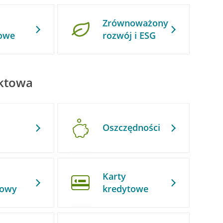
Zrównoważony
owe
rozwój i ESG
uktowa
Oszczędności
Karty
kowy
kredytowe