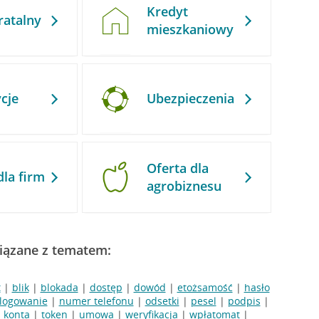
Kredyt
ratalny
mieszkaniowy
cje
Ubezpieczenia
Oferta dla
dla firm
agrobiznesu
iązane z tematem:
t
|
blik
|
blokada
|
dostęp
|
dowód
|
etożsamość
|
hasło
logowanie
|
numer telefonu
|
odsetki
|
pesel
|
podpis
|
 konta
|
token
|
umowa
|
weryfikacja
|
wpłatomat
|