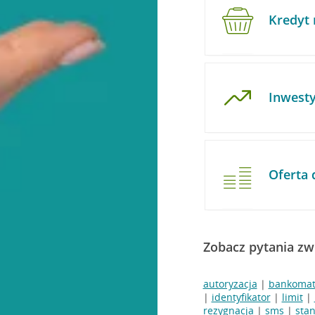
Kredyt 
Inwesty
Oferta 
Zobacz pytania zw
autoryzacja
|
bankoma
|
identyfikator
|
limit
|
rezygnacja
|
sms
|
stan