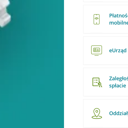
Płatnoś
mobiln
eUrząd
Zaległo
spłacie
Oddział