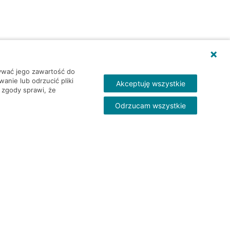
wywać jego zawartość do
nie lub odrzucić pliki
Akceptuję wszystkie
 zgody sprawi, że
Odrzucam wszystkie
Skontakt