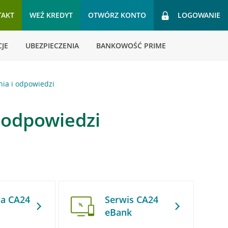
TAKT
WEŹ KREDYT
OTWÓRZ KONTO
LOGOWANIE
JE
UBEZPIECZENIA
BANKOWOŚĆ PRIME
nia i odpowiedzi
i odpowiedzi
ja CA24
Serwis CA24
eBank