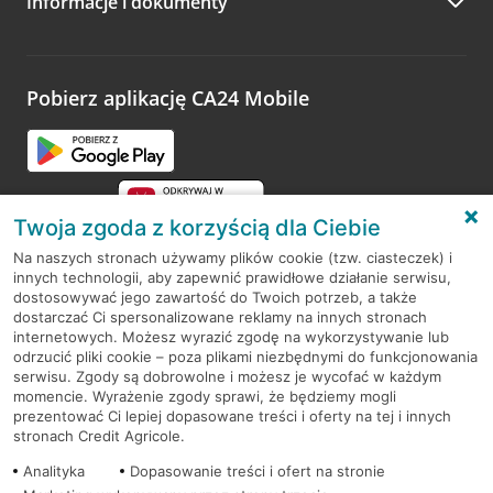
Informacje i dokumenty
Zachęcamy do podzielenia się z nami opinią o wizycie.
Wystarczy przejść na stronę
Oceń wizytę
, wyszukać
odwiedzoną placówkę i wypełnić formularz w ramach
platformy Profil Firmy w Google. Dziękujemy za wszystkie
opinie.
Pobierz aplikację CA24 Mobile
Przejdź do pytania
Twoja zgoda z korzyścią dla Ciebie
Na naszych stronach używamy plików cookie (tzw. ciasteczek) i
innych technologii, aby zapewnić prawidłowe działanie serwisu,
RODO
dostosowywać jego zawartość do Twoich potrzeb, a także
dostarczać Ci spersonalizowane reklamy na innych stronach
Regulamin serwisu
internetowych. Możesz wyrazić zgodę na wykorzystywanie lub
odrzucić pliki cookie – poza plikami niezbędnymi do funkcjonowania
Mapa serwisu
serwisu. Zgody są dobrowolne i możesz je wycofać w każdym
momencie. Wyrażenie zgody sprawi, że będziemy mogli
Polityka
Cookies
prezentować Ci lepiej dopasowane treści i oferty na tej i innych
stronach Credit Agricole.
Polityka prywatności
Analityka
Dopasowanie treści i ofert na stronie