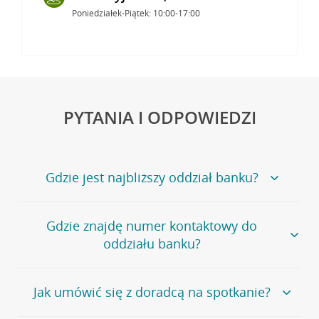
Poniedziałek-Piątek: 10:00-17:00
PYTANIA I ODPOWIEDZI
Gdzie jest najbliższy oddział banku?
Jeśli szukasz oddziału naszego banku, zapraszamy na
Gdzie znajdę numer kontaktowy do
stronę
Placówki i bankomaty
, na której znajduje się
oddziału banku?
wygodna wyszukiwarka.
Alternatywnie, możesz skorzystać z pełnej
listy naszych
oddziałów
.
Bank Credit Agricole nie udostępnia ogólnego numeru
Jak umówić się z doradcą na spotkanie?
telefonu do placówki bankowej.
Przejdź do pytania