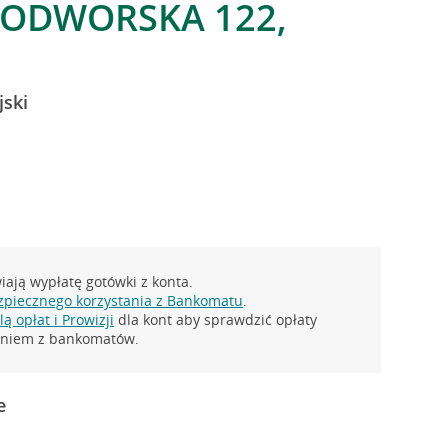
ODWORSKA 122,
jski
ają wypłatę gotówki z konta.
zpiecznego korzystania z Bankomatu
.
ą opłat i Prowizji
dla kont aby sprawdzić opłaty
taniem z bankomatów.
e