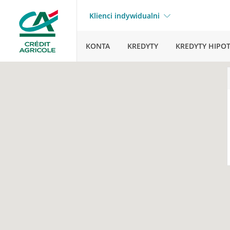
Klienci indywidualni
KONTA
KREDYTY
KREDYTY HIPO