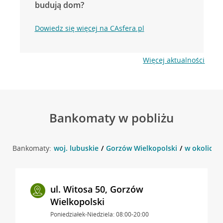
budują dom?
Dowiedz się więcej na CAsfera.pl
Więcej aktualności
Bankomaty w pobliżu
Bankomaty:
woj. lubuskie
Gorzów Wielkopolski
w okolicy 
ul. Witosa 50, Gorzów
Wielkopolski
Poniedziałek-Niedziela: 08:00-20:00