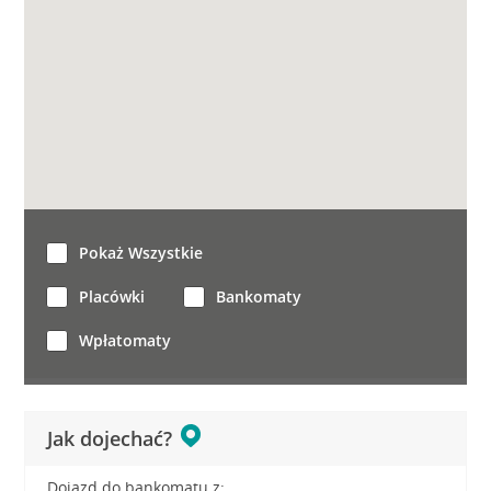
Pokaż Wszystkie
Placówki
Bankomaty
Wpłatomaty
Jak dojechać?
Dojazd do bankomatu z: