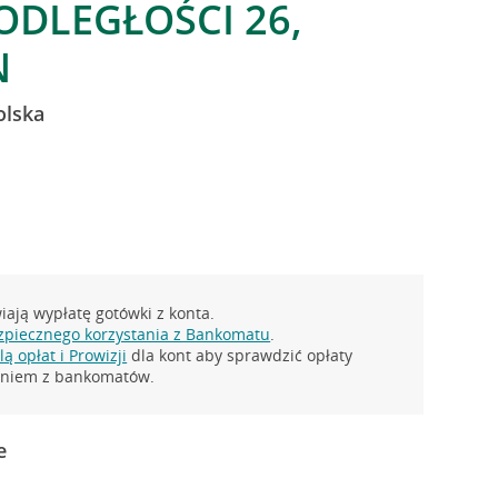
ODLEGŁOŚCI 26,
N
olska
ają wypłatę gotówki z konta.
zpiecznego korzystania z Bankomatu
.
ą opłat i Prowizji
dla kont aby sprawdzić opłaty
taniem z bankomatów.
e