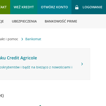
TAKT
WEŹ KREDYT
OTWÓRZ KONTO
LOGOWANIE
JE
UBEZPIECZENIA
BANKOWOŚĆ PRIME
akt i pomoc
Bankomat
ku Credit Agricole
bskrybentów i bądź na bieżąco z nowościami i
t)