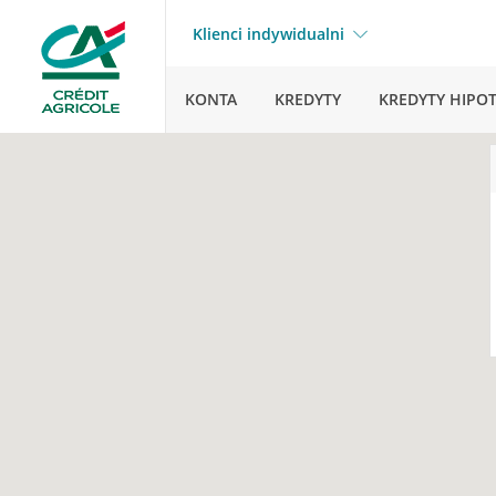
Klienci indywidualni
KONTA
KREDYTY
KREDYTY HIPO