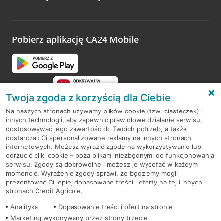
Wystarczy przejść na stronę
Oceń wizytę
, wyszukać
odwiedzoną placówkę i wypełnić formularz w ramach
platformy Profil Firmy w Google. Dziękujemy za wszystkie
opinie.
Pobierz aplikację CA24 Mobile
Przejdź do pytania
Twoja zgoda z korzyścią dla Ciebie
Na naszych stronach używamy plików cookie (tzw. ciasteczek) i
innych technologii, aby zapewnić prawidłowe działanie serwisu,
RODO
dostosowywać jego zawartość do Twoich potrzeb, a także
dostarczać Ci spersonalizowane reklamy na innych stronach
Regulamin serwisu
internetowych. Możesz wyrazić zgodę na wykorzystywanie lub
odrzucić pliki cookie – poza plikami niezbędnymi do funkcjonowania
Mapa serwisu
serwisu. Zgody są dobrowolne i możesz je wycofać w każdym
momencie. Wyrażenie zgody sprawi, że będziemy mogli
Polityka
Cookies
prezentować Ci lepiej dopasowane treści i oferty na tej i innych
stronach Credit Agricole.
Polityka prywatności
Analityka
Dopasowanie treści i ofert na stronie
Marketing wykonywany przez strony trzecie