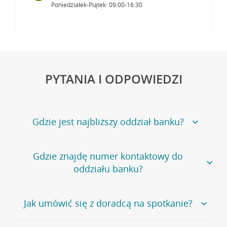
Poniedziałek-Piątek: 09:00-16:30
PYTANIA I ODPOWIEDZI
Gdzie jest najbliższy oddział banku?
Jeśli szukasz oddziału naszego banku, zapraszamy na
Gdzie znajdę numer kontaktowy do
stronę
Placówki i bankomaty
, na której znajduje się
oddziału banku?
wygodna wyszukiwarka.
Alternatywnie, możesz skorzystać z pełnej
listy naszych
oddziałów
.
Bank Credit Agricole nie udostępnia ogólnego numeru
Jak umówić się z doradcą na spotkanie?
telefonu do placówki bankowej.
Przejdź do pytania
Polecamy skorzystanie z możliwości wcześniejszego