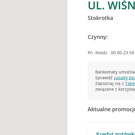
UL. WIŚ
Stokrotka
Czynny:
Pn.-Niedz.: 00:00-23:59
Bankomaty umożliwi
Sprawdź
zasady be
Zapoznaj się z
Tabel
związane z korzys
Aktualne promocj
Kredyt gotówk