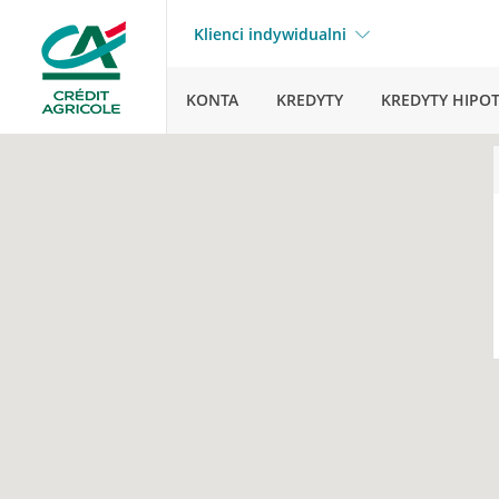
Klienci indywidualni
KONTA
KREDYTY
KREDYTY HIPO