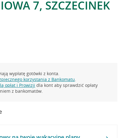
NIOWA 7, SZCZECINEK
ają wypłatę gotówki z konta.
zpiecznego korzystania z Bankomatu
.
ą opłat i Prowizji
dla kont aby sprawdzić opłaty
taniem z bankomatów.
e
owy na twoje wakacyjne plany