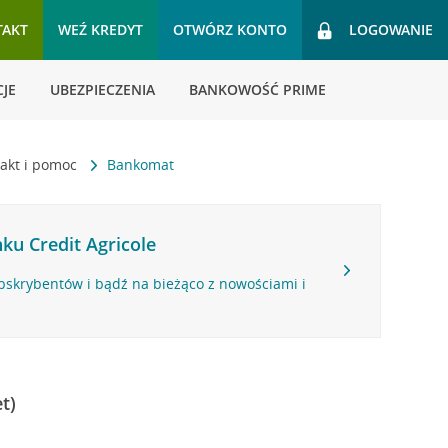
TAKT
WEŹ KREDYT
OTWÓRZ KONTO
LOGOWANIE
JE
UBEZPIECZENIA
BANKOWOŚĆ PRIME
akt i pomoc
Bankomat
ku Credit Agricole
bskrybentów i bądź na bieżąco z nowościami i
t)