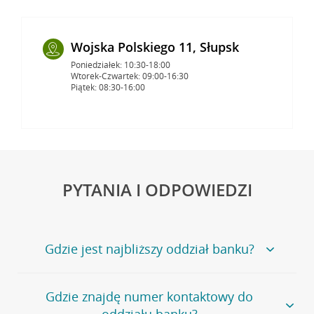
Wojska Polskiego 11, Słupsk
Poniedziałek: 10:30-18:00
Wtorek-Czwartek: 09:00-16:30
Piątek: 08:30-16:00
PYTANIA I ODPOWIEDZI
Gdzie jest najbliższy oddział banku?
Jeśli szukasz oddziału naszego banku, zapraszamy na
Gdzie znajdę numer kontaktowy do
stronę
Placówki i bankomaty
, na której znajduje się
oddziału banku?