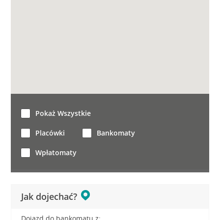
Pokaż Wszystkie
Placówki
Bankomaty
Wpłatomaty
Jak dojechać?
Dojazd do bankomatu z: