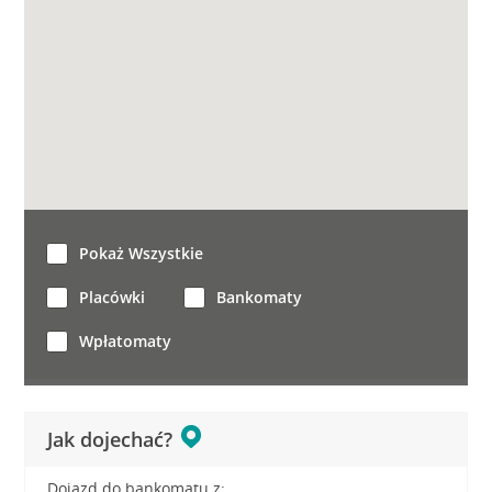
Pokaż Wszystkie
Placówki
Bankomaty
Wpłatomaty
Jak dojechać?
Dojazd do bankomatu z: