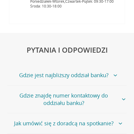
Poniedziałek-Wtorek,Czwartek-Piątek: 09:30-17:00
Środa: 10:30-18:00
PYTANIA I ODPOWIEDZI
Gdzie jest najbliższy oddział banku?
Jeśli szukasz oddziału naszego banku, zapraszamy na
Gdzie znajdę numer kontaktowy do
stronę
Placówki i bankomaty
, na której znajduje się
oddziału banku?
wygodna wyszukiwarka.
Alternatywnie, możesz skorzystać z pełnej
listy naszych
oddziałów
.
Bank Credit Agricole nie udostępnia ogólnego numeru
Jak umówić się z doradcą na spotkanie?
telefonu do placówki bankowej.
Przejdź do pytania