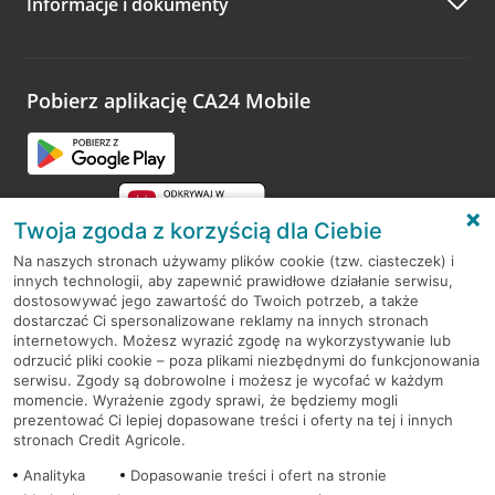
Informacje i dokumenty
Zachęcamy do podzielenia się z nami opinią o wizycie.
Wystarczy przejść na stronę
Oceń wizytę
, wyszukać
odwiedzoną placówkę i wypełnić formularz w ramach
platformy Profil Firmy w Google. Dziękujemy za wszystkie
opinie.
Pobierz aplikację CA24 Mobile
Przejdź do pytania
Twoja zgoda z korzyścią dla Ciebie
Na naszych stronach używamy plików cookie (tzw. ciasteczek) i
innych technologii, aby zapewnić prawidłowe działanie serwisu,
RODO
dostosowywać jego zawartość do Twoich potrzeb, a także
dostarczać Ci spersonalizowane reklamy na innych stronach
Regulamin serwisu
internetowych. Możesz wyrazić zgodę na wykorzystywanie lub
odrzucić pliki cookie – poza plikami niezbędnymi do funkcjonowania
Mapa serwisu
serwisu. Zgody są dobrowolne i możesz je wycofać w każdym
momencie. Wyrażenie zgody sprawi, że będziemy mogli
Polityka
Cookies
prezentować Ci lepiej dopasowane treści i oferty na tej i innych
stronach Credit Agricole.
Polityka prywatności
Analityka
Dopasowanie treści i ofert na stronie