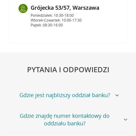
Grójecka 53/57, Warszawa
Poniedziałek: 10:30-18:00
Wtorek-Czwartek: 10:00-17:30
Piątek: 08:30-16:00
PYTANIA I ODPOWIEDZI
Gdzie jest najbliższy oddział banku?
Jeśli szukasz oddziału naszego banku, zapraszamy na
Gdzie znajdę numer kontaktowy do
stronę
Placówki i bankomaty
, na której znajduje się
oddziału banku?
wygodna wyszukiwarka.
Alternatywnie, możesz skorzystać z pełnej
listy naszych