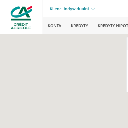
Klienci indywidualni
KONTA
KREDYTY
KREDYTY HIPO