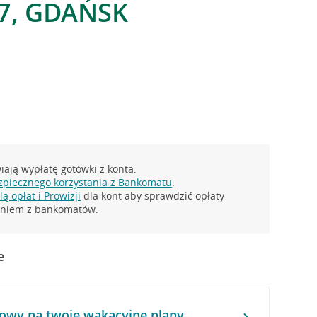
 7, GDAŃSK
ają wypłatę gotówki z konta.
zpiecznego korzystania z Bankomatu
.
ą opłat i Prowizji
dla kont aby sprawdzić opłaty
taniem z bankomatów.
e
owy na twoje wakacyjne plany