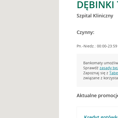
DĘBINKI
Szpital Kliniczny
Czynny:
Pn.-Niedz.: 00:00-23:59
Bankomaty umożliwi
Sprawdź
zasady be
Zapoznaj się z
Tabel
związane z korzys
Aktualne promocj
Kredyt gotówk