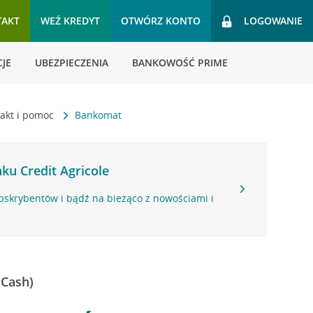
TAKT
WEŹ KREDYT
OTWÓRZ KONTO
LOGOWANIE
JE
UBEZPIECZENIA
BANKOWOŚĆ PRIME
akt i pomoc
Bankomat
ku Credit Agricole
bskrybentów i bądź na bieżąco z nowościami i
 Cash)