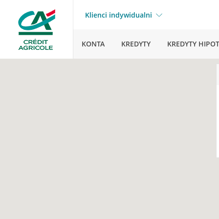
Klienci indywidualni
KONTA
KREDYTY
KREDYTY HIPO