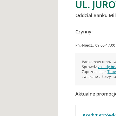
UL. JURO
Oddzial Banku Mi
Czynny:
Pn.-Niedz.: 09:00-17:00
Bankomaty umożliwi
Sprawdź
zasady be
Zapoznaj się z
Tabel
związane z korzys
Aktualne promocj
Kredyt gotówk