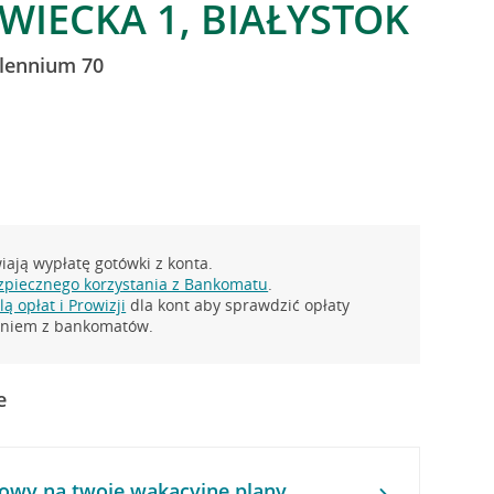
WIECKA 1, BIAŁYSTOK
llennium 70
ają wypłatę gotówki z konta.
zpiecznego korzystania z Bankomatu
.
ą opłat i Prowizji
dla kont aby sprawdzić opłaty
taniem z bankomatów.
e
owy na twoje wakacyjne plany