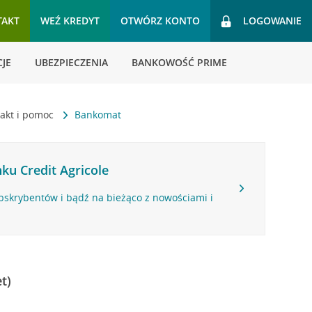
TAKT
WEŹ KREDYT
OTWÓRZ KONTO
LOGOWANIE
JE
UBEZPIECZENIA
BANKOWOŚĆ PRIME
akt i pomoc
Bankomat
ku Credit Agricole
bskrybentów i bądź na bieżąco z nowościami i
t)