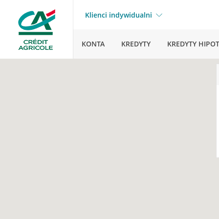
Klienci indywidualni
KONTA
KREDYTY
KREDYTY HIPO