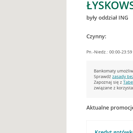
ŁYSKOWS
były oddział ING
Czynny:
Pn.-Niedz.: 00:00-23:59
Bankomaty umożliwi
Sprawdź
zasady be
Zapoznaj się z
Tabel
związane z korzys
Aktualne promocj
Kredyt gotówk