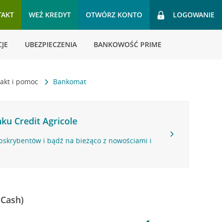
TAKT
WEŹ KREDYT
OTWÓRZ KONTO
LOGOWANIE
JE
UBEZPIECZENIA
BANKOWOŚĆ PRIME
akt i pomoc
Bankomat
ku Credit Agricole
bskrybentów i bądź na bieżąco z nowościami i
 Cash)