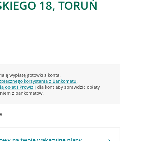
KIEGO 18, TORUŃ
ają wypłatę gotówki z konta.
zpiecznego korzystania z Bankomatu
.
ą opłat i Prowizji
dla kont aby sprawdzić opłaty
taniem z bankomatów.
e
owy na twoje wakacyjne plany