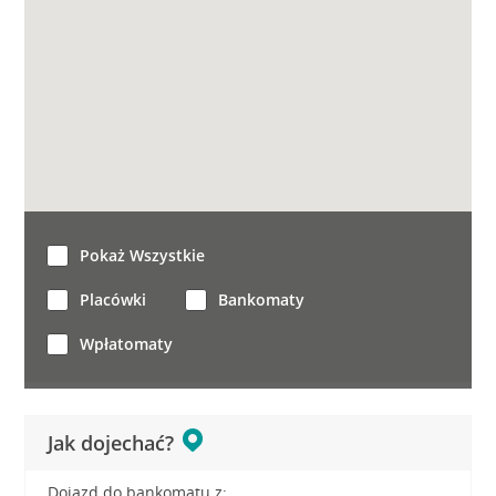
Pokaż Wszystkie
Placówki
Bankomaty
Wpłatomaty
Jak dojechać?
Dojazd do bankomatu z: