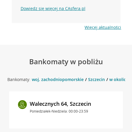
Dowiedz się więcej na CAsfera.pl
Więcej aktualności
Bankomaty w pobliżu
Bankomaty:
woj. zachodniopomorskie
Szczecin
w okolicy u
Walecznych 64, Szczecin
Poniedziałek-Niedziela: 00:00-23:59