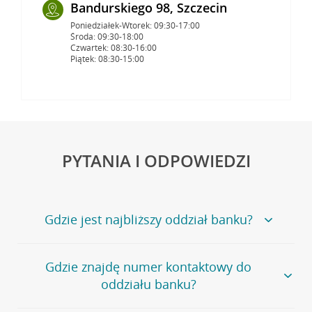
Bandurskiego 98, Szczecin
Poniedziałek-Wtorek: 09:30-17:00
Środa: 09:30-18:00
Czwartek: 08:30-16:00
Piątek: 08:30-15:00
PYTANIA I ODPOWIEDZI
Gdzie jest najbliższy oddział banku?
Jeśli szukasz oddziału naszego banku, zapraszamy na
Gdzie znajdę numer kontaktowy do
stronę
Placówki i bankomaty
, na której znajduje się
oddziału banku?
wygodna wyszukiwarka.
Alternatywnie, możesz skorzystać z pełnej
listy naszych