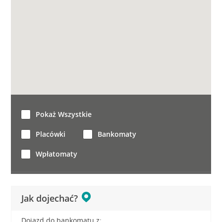
Pokaż Wszystkie
Placówki
Bankomaty
Wpłatomaty
Jak dojechać?
Dojazd do bankomatu z: