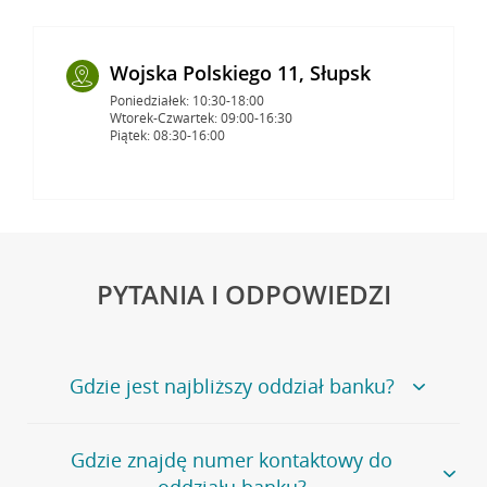
Wojska Polskiego 11, Słupsk
Poniedziałek: 10:30-18:00
Wtorek-Czwartek: 09:00-16:30
Piątek: 08:30-16:00
PYTANIA I ODPOWIEDZI
Gdzie jest najbliższy oddział banku?
Jeśli szukasz oddziału naszego banku, zapraszamy na
Gdzie znajdę numer kontaktowy do
stronę
Placówki i bankomaty
, na której znajduje się
oddziału banku?