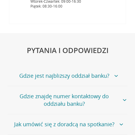
Wtorek-Czwartek: 09:00-16:30
Piątek: 08:30-16:00
PYTANIA I ODPOWIEDZI
Gdzie jest najbliższy oddział banku?
Jeśli szukasz oddziału naszego banku, zapraszamy na
Gdzie znajdę numer kontaktowy do
stronę
Placówki i bankomaty
, na której znajduje się
oddziału banku?
wygodna wyszukiwarka.
Alternatywnie, możesz skorzystać z pełnej
listy naszych
oddziałów
.
Bank Credit Agricole nie udostępnia ogólnego numeru
Jak umówić się z doradcą na spotkanie?
telefonu do placówki bankowej.
Przejdź do pytania