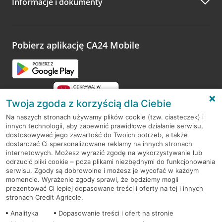
Informacje i dokumenty
Zachęcamy do podzielenia się z nami opinią o wizycie.
Wystarczy przejść na stronę
Oceń wizytę
, wyszukać
odwiedzoną placówkę i wypełnić formularz w ramach
platformy Profil Firmy w Google. Dziękujemy za wszystkie
opinie.
Pobierz aplikację CA24 Mobile
Przejdź do pytania
Twoja zgoda z korzyścią dla Ciebie
Na naszych stronach używamy plików cookie (tzw. ciasteczek) i
innych technologii, aby zapewnić prawidłowe działanie serwisu,
RODO
dostosowywać jego zawartość do Twoich potrzeb, a także
dostarczać Ci spersonalizowane reklamy na innych stronach
Regulamin serwisu
internetowych. Możesz wyrazić zgodę na wykorzystywanie lub
odrzucić pliki cookie – poza plikami niezbędnymi do funkcjonowania
Mapa serwisu
serwisu. Zgody są dobrowolne i możesz je wycofać w każdym
momencie. Wyrażenie zgody sprawi, że będziemy mogli
Polityka
Cookies
prezentować Ci lepiej dopasowane treści i oferty na tej i innych
stronach Credit Agricole.
Polityka prywatności
Analityka
Dopasowanie treści i ofert na stronie