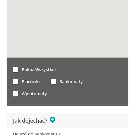
Pokaż Wszystkie
Placówki
Bankomaty
Wpłatomaty
Jak dojechać?
Dojazd do bankomatu z: