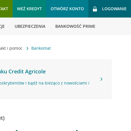
TAKT
WEŹ KREDYT
OTWÓRZ KONTO
LOGOWANIE
JE
UBEZPIECZENIA
BANKOWOŚĆ PRIME
akt i pomoc
Bankomat
ku Credit Agricole
bskrybentów i bądź na bieżąco z nowościami i
t)