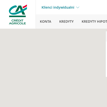
Klienci indywidualni
KONTA
KREDYTY
KREDYTY HIPO