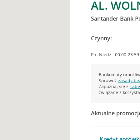
AL. WOL
Santander Bank P
Czynny:
Pn.-Niedz.: 00:00-23:59
Bankomaty umożliwi
Sprawdź
zasady be
Zapoznaj się z
Tabel
związane z korzys
Aktualne promocj
Kredyt gotówk