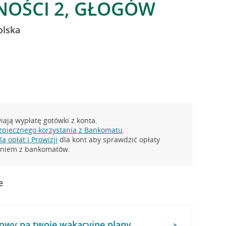
NOŚCI 2, GŁOGÓW
olska
ają wypłatę gotówki z konta.
zpiecznego korzystania z Bankomatu
.
ą opłat i Prowizji
dla kont aby sprawdzić opłaty
taniem z bankomatów.
e
owy na twoje wakacyjne plany