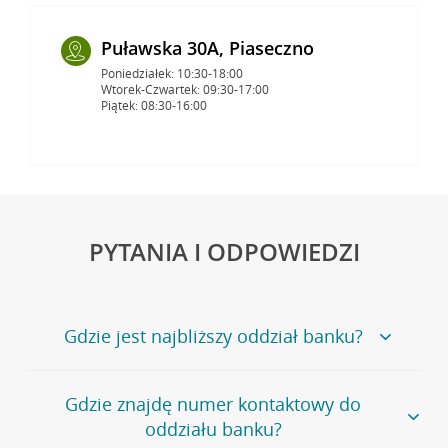
Puławska 30A, Piaseczno
Poniedziałek: 10:30-18:00
Wtorek-Czwartek: 09:30-17:00
Piątek: 08:30-16:00
PYTANIA I ODPOWIEDZI
Gdzie jest najbliższy oddział banku?
Jeśli szukasz oddziału naszego banku, zapraszamy na
Gdzie znajdę numer kontaktowy do
stronę
Placówki i bankomaty
, na której znajduje się
oddziału banku?
wygodna wyszukiwarka.