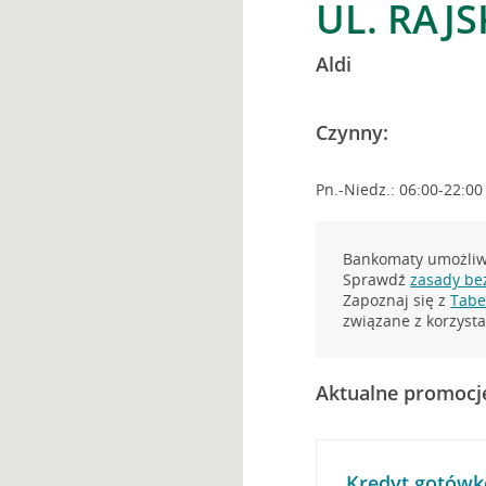
UL. RAJS
Aldi
Czynny:
Pn.-Niedz.: 06:00-22:00
Bankomaty umożliwi
Sprawdź
zasady be
Zapoznaj się z
Tabel
związane z korzys
Aktualne promocj
Kredyt gotówk