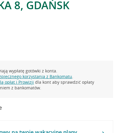
KA 8, GDAŃSK
ają wypłatę gotówki z konta.
zpiecznego korzystania z Bankomatu
.
ą opłat i Prowizji
dla kont aby sprawdzić opłaty
taniem z bankomatów.
e
owy na twoje wakacyjne plany