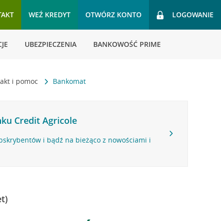
TAKT
WEŹ KREDYT
OTWÓRZ KONTO
LOGOWANIE
JE
UBEZPIECZENIA
BANKOWOŚĆ PRIME
akt i pomoc
Bankomat
ku Credit Agricole
bskrybentów i bądź na bieżąco z nowościami i
t)