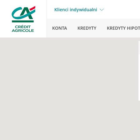
Klienci indywidualni
KONTA
KREDYTY
KREDYTY HIPO