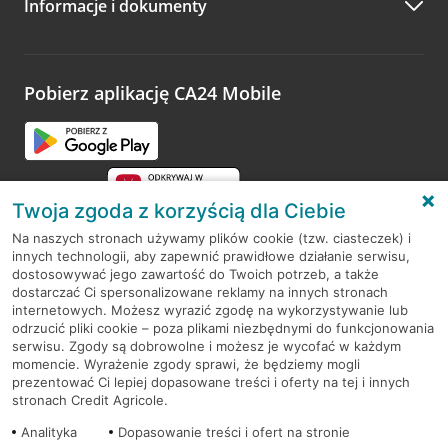
Informacje i dokumenty
Zachęcamy do podzielenia się z nami opinią o wizycie.
Wystarczy przejść na stronę
Oceń wizytę
, wyszukać
odwiedzoną placówkę i wypełnić formularz w ramach
platformy Profil Firmy w Google. Dziękujemy za wszystkie
opinie.
Pobierz aplikację CA24 Mobile
Przejdź do pytania
Twoja zgoda z korzyścią dla Ciebie
Na naszych stronach używamy plików cookie (tzw. ciasteczek) i
innych technologii, aby zapewnić prawidłowe działanie serwisu,
RODO
dostosowywać jego zawartość do Twoich potrzeb, a także
dostarczać Ci spersonalizowane reklamy na innych stronach
Regulamin serwisu
internetowych. Możesz wyrazić zgodę na wykorzystywanie lub
odrzucić pliki cookie – poza plikami niezbędnymi do funkcjonowania
Mapa serwisu
serwisu. Zgody są dobrowolne i możesz je wycofać w każdym
momencie. Wyrażenie zgody sprawi, że będziemy mogli
Polityka
Cookies
prezentować Ci lepiej dopasowane treści i oferty na tej i innych
stronach Credit Agricole.
Polityka prywatności
Analityka
Dopasowanie treści i ofert na stronie