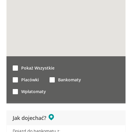
Pokaż Wszystkie
Placówki
Bankomaty
Wpłatomaty
Jak dojechać?
Dojazd do bankomatu z: