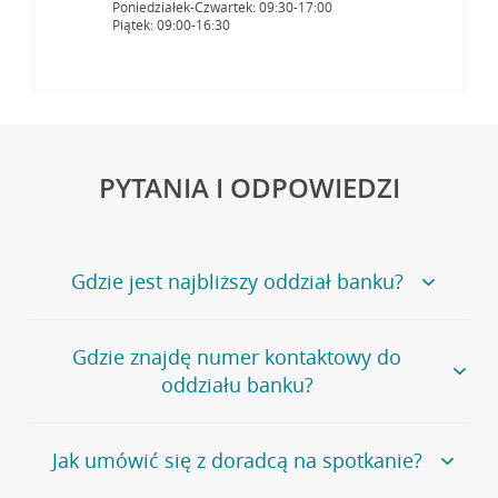
Poniedziałek-Czwartek: 09:30-17:00
Piątek: 09:00-16:30
PYTANIA I ODPOWIEDZI
Gdzie jest najbliższy oddział banku?
Jeśli szukasz oddziału naszego banku, zapraszamy na
Gdzie znajdę numer kontaktowy do
stronę
Placówki i bankomaty
, na której znajduje się
oddziału banku?
wygodna wyszukiwarka.
Alternatywnie, możesz skorzystać z pełnej
listy naszych
oddziałów
.
Bank Credit Agricole nie udostępnia ogólnego numeru
Jak umówić się z doradcą na spotkanie?
telefonu do placówki bankowej.
Przejdź do pytania