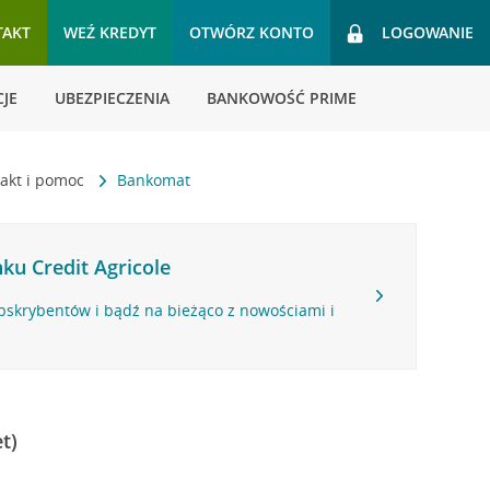
TAKT
WEŹ KREDYT
OTWÓRZ KONTO
LOGOWANIE
JE
UBEZPIECZENIA
BANKOWOŚĆ PRIME
akt i pomoc
Bankomat
ku Credit Agricole
bskrybentów i bądź na bieżąco z nowościami i
t)