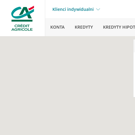
Klienci indywidualni
KONTA
KREDYTY
KREDYTY HIPO