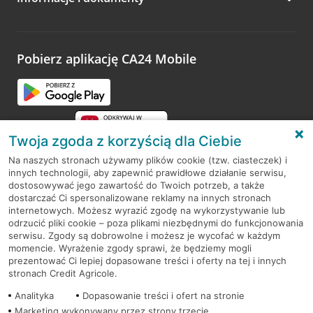
Zachęcamy do podzielenia się z nami opinią o wizycie.
Wystarczy przejść na stronę
Oceń wizytę
, wyszukać
odwiedzoną placówkę i wypełnić formularz w ramach
platformy Profil Firmy w Google. Dziękujemy za wszystkie
opinie.
Pobierz aplikację CA24 Mobile
Przejdź do pytania
Twoja zgoda z korzyścią dla Ciebie
Na naszych stronach używamy plików cookie (tzw. ciasteczek) i
innych technologii, aby zapewnić prawidłowe działanie serwisu,
RODO
dostosowywać jego zawartość do Twoich potrzeb, a także
dostarczać Ci spersonalizowane reklamy na innych stronach
Regulamin serwisu
internetowych. Możesz wyrazić zgodę na wykorzystywanie lub
odrzucić pliki cookie – poza plikami niezbędnymi do funkcjonowania
Mapa serwisu
serwisu. Zgody są dobrowolne i możesz je wycofać w każdym
momencie. Wyrażenie zgody sprawi, że będziemy mogli
Polityka
Cookies
prezentować Ci lepiej dopasowane treści i oferty na tej i innych
stronach Credit Agricole.
Polityka prywatności
Analityka
Dopasowanie treści i ofert na stronie
Marketing wykonywany przez strony trzecie