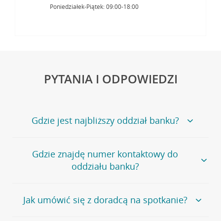
Poniedziałek-Piątek: 09:00-18:00
PYTANIA I ODPOWIEDZI
Gdzie jest najbliższy oddział banku?
Jeśli szukasz oddziału naszego banku, zapraszamy na
Gdzie znajdę numer kontaktowy do
stronę
Placówki i bankomaty
, na której znajduje się
oddziału banku?
wygodna wyszukiwarka.
Alternatywnie, możesz skorzystać z pełnej
listy naszych
oddziałów
.
Bank Credit Agricole nie udostępnia ogólnego numeru
Jak umówić się z doradcą na spotkanie?
telefonu do placówki bankowej.
Przejdź do pytania