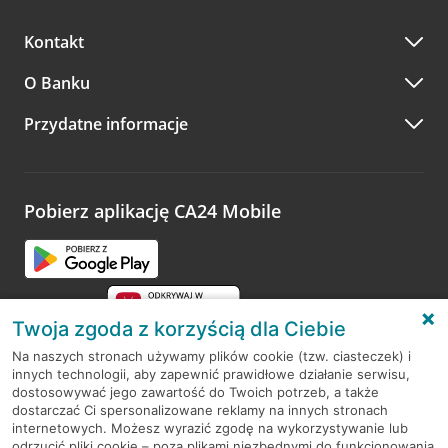
Kontakt
O Banku
Przydatne informacje
Pobierz aplikację CA24 Mobile
Twoja zgoda z korzyścią dla Ciebie
Na naszych stronach używamy plików cookie (tzw. ciasteczek) i
innych technologii, aby zapewnić prawidłowe działanie serwisu,
RODO
dostosowywać jego zawartość do Twoich potrzeb, a także
dostarczać Ci spersonalizowane reklamy na innych stronach
Regulamin serwisu
internetowych. Możesz wyrazić zgodę na wykorzystywanie lub
odrzucić pliki cookie – poza plikami niezbędnymi do funkcjonowania