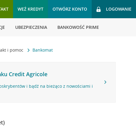
TAKT
WEŹ KREDYT
OTWÓRZ KONTO
LOGOWANIE
JE
UBEZPIECZENIA
BANKOWOŚĆ PRIME
akt i pomoc
Bankomat
ku Credit Agricole
bskrybentów i bądź na bieżąco z nowościami i
t)