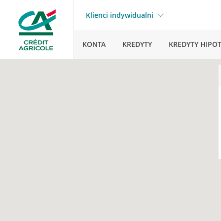
Klienci indywidualni
KONTA
KREDYTY
KREDYTY HIPO