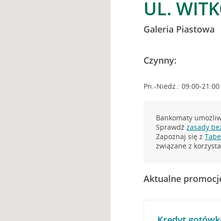
UL. WIT
Galeria Piastowa
Czynny:
Pn.-Niedz.: 09:00-21:00
Bankomaty umożliwi
Sprawdź
zasady be
Zapoznaj się z
Tabel
związane z korzys
Aktualne promocj
Kredyt gotówk