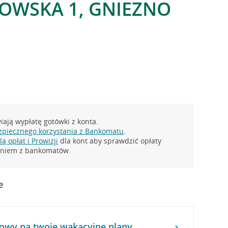
KOWSKA 1, GNIEZNO
ają wypłatę gotówki z konta.
zpiecznego korzystania z Bankomatu
.
ą opłat i Prowizji
dla kont aby sprawdzić opłaty
taniem z bankomatów.
e
owy na twoje wakacyjne plany