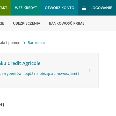
TAKT
WEŹ KREDYT
OTWÓRZ KONTO
LOGOWANIE
JE
UBEZPIECZENIA
BANKOWOŚĆ PRIME
akt i pomoc
Bankomat
ku Credit Agricole
bskrybentów i bądź na bieżąco z nowościami i
t)