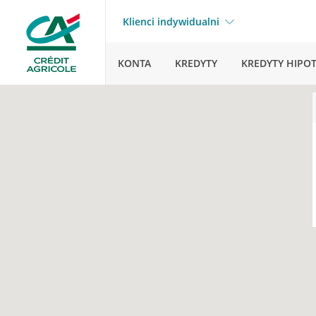
Klienci indywidualni
KONTA
KREDYTY
KREDYTY HIPO