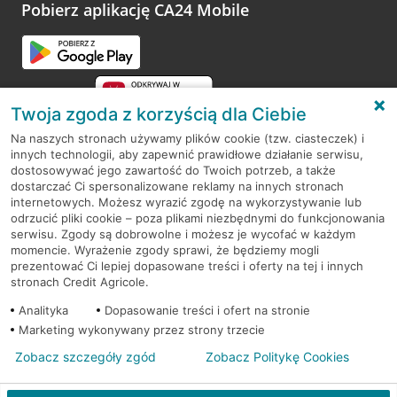
opinie.
Pobierz aplikację CA24 Mobile
Przejdź do pytania
Twoja zgoda z korzyścią dla Ciebie
Na naszych stronach używamy plików cookie (tzw. ciasteczek) i
innych technologii, aby zapewnić prawidłowe działanie serwisu,
RODO
dostosowywać jego zawartość do Twoich potrzeb, a także
dostarczać Ci spersonalizowane reklamy na innych stronach
Regulamin serwisu
internetowych. Możesz wyrazić zgodę na wykorzystywanie lub
odrzucić pliki cookie – poza plikami niezbędnymi do funkcjonowania
Mapa serwisu
serwisu. Zgody są dobrowolne i możesz je wycofać w każdym
momencie. Wyrażenie zgody sprawi, że będziemy mogli
Polityka
Cookies
prezentować Ci lepiej dopasowane treści i oferty na tej i innych
stronach Credit Agricole.
Polityka prywatności
Analityka
Dopasowanie treści i ofert na stronie
Marketing wykonywany przez strony trzecie
Zobacz szczegóły zgód
Zobacz Politykę Cookies
© 2026 Credit Agricole Bank Polska S.A. Wszelkie prawa zastrzeżone