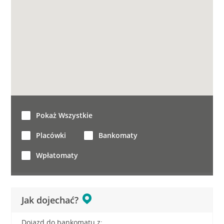
Pokaż Wszystkie
Placówki
Bankomaty
Wpłatomaty
Jak dojechać?
Dojazd do bankomatu z: