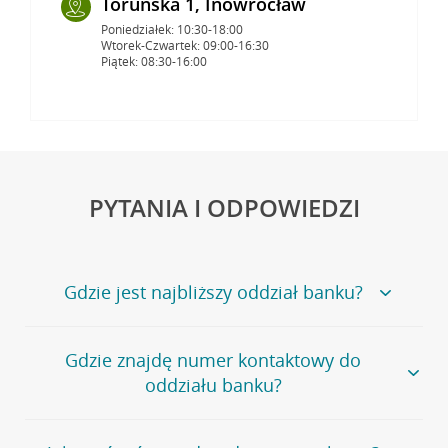
Toruńska 1, Inowrocław
Poniedziałek: 10:30-18:00
Wtorek-Czwartek: 09:00-16:30
Piątek: 08:30-16:00
PYTANIA I ODPOWIEDZI
Gdzie jest najbliższy oddział banku?
Jeśli szukasz oddziału naszego banku, zapraszamy na
Gdzie znajdę numer kontaktowy do
stronę
Placówki i bankomaty
, na której znajduje się
oddziału banku?
wygodna wyszukiwarka.
Alternatywnie, możesz skorzystać z pełnej
listy naszych
oddziałów
.
Bank Credit Agricole nie udostępnia ogólnego numeru