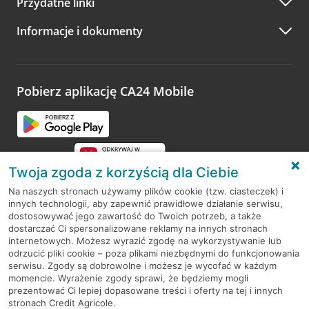
Przydatne linki
A po wizycie…
Informacje i dokumenty
Zachęcamy do podzielenia się z nami opinią o wizycie.
Wystarczy przejść na stronę
Oceń wizytę
, wyszukać
odwiedzoną placówkę i wypełnić formularz w ramach
platformy Profil Firmy w Google. Dziękujemy za wszystkie
opinie.
Pobierz aplikację CA24 Mobile
Przejdź do pytania
Twoja zgoda z korzyścią dla Ciebie
Na naszych stronach używamy plików cookie (tzw. ciasteczek) i
innych technologii, aby zapewnić prawidłowe działanie serwisu,
RODO
dostosowywać jego zawartość do Twoich potrzeb, a także
dostarczać Ci spersonalizowane reklamy na innych stronach
Regulamin serwisu
internetowych. Możesz wyrazić zgodę na wykorzystywanie lub
odrzucić pliki cookie – poza plikami niezbędnymi do funkcjonowania
Mapa serwisu
serwisu. Zgody są dobrowolne i możesz je wycofać w każdym
momencie. Wyrażenie zgody sprawi, że będziemy mogli
Polityka
Cookies
prezentować Ci lepiej dopasowane treści i oferty na tej i innych
stronach Credit Agricole.