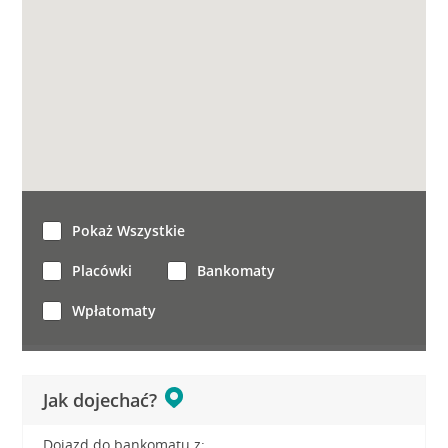
Pokaż Wszystkie
Placówki
Bankomaty
Wpłatomaty
Jak dojechać?
Dojazd do bankomatu z: