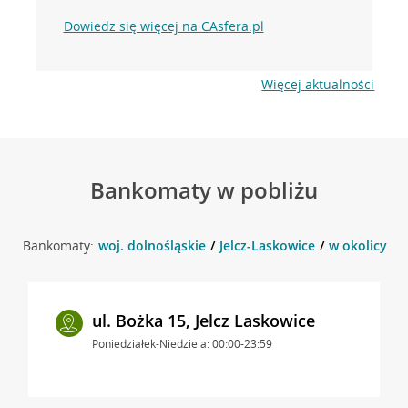
Dowiedz się więcej na CAsfera.pl
Więcej aktualności
Bankomaty w pobliżu
Bankomaty:
woj. dolnośląskie
Jelcz-Laskowice
w okolicy So
ul. Bożka 15, Jelcz Laskowice
Poniedziałek-Niedziela: 00:00-23:59