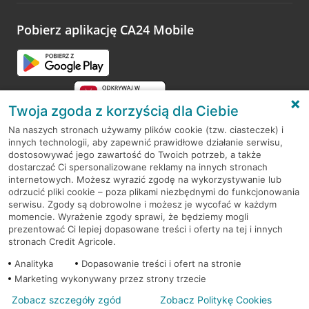
platformy Profil Firmy w Google. Dziękujemy za wszystkie
opinie.
Pobierz aplikację CA24 Mobile
Przejdź do pytania
Twoja zgoda z korzyścią dla Ciebie
Na naszych stronach używamy plików cookie (tzw. ciasteczek) i
innych technologii, aby zapewnić prawidłowe działanie serwisu,
RODO
dostosowywać jego zawartość do Twoich potrzeb, a także
dostarczać Ci spersonalizowane reklamy na innych stronach
Regulamin serwisu
internetowych. Możesz wyrazić zgodę na wykorzystywanie lub
odrzucić pliki cookie – poza plikami niezbędnymi do funkcjonowania
Mapa serwisu
serwisu. Zgody są dobrowolne i możesz je wycofać w każdym
momencie. Wyrażenie zgody sprawi, że będziemy mogli
Polityka
Cookies
prezentować Ci lepiej dopasowane treści i oferty na tej i innych
stronach Credit Agricole.
Polityka prywatności
Analityka
Dopasowanie treści i ofert na stronie
Marketing wykonywany przez strony trzecie
Zobacz szczegóły zgód
Zobacz Politykę Cookies
© 2026 Credit Agricole Bank Polska S.A. Wszelkie prawa zastrzeżone