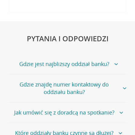
PYTANIA I ODPOWIEDZI
Gdzie jest najbliższy oddział banku?
Jeśli szukasz oddziału naszego banku, zapraszamy na
Gdzie znajdę numer kontaktowy do
stronę
Placówki i bankomaty
, na której znajduje się
oddziału banku?
wygodna wyszukiwarka.
Alternatywnie, możesz skorzystać z pełnej
listy naszych
oddziałów
.
Bank Credit Agricole nie udostępnia ogólnego numeru
Jak umówić się z doradcą na spotkanie?
telefonu do placówki bankowej.
Przejdź do pytania
Polecamy skorzystanie z możliwości wcześniejszego
Jeśli jesteś już
naszym
umówienia się z doradcą w placówce bankowej
.
Które oddziały banku czynne są dłużej?