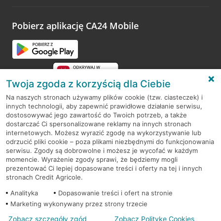
odwiedzoną placówkę i wypełnić formularz w ramach
platformy Profil Firmy w Google. Dziękujemy za wszystkie
opinie.
Pobierz aplikację CA24 Mobile
Przejdź do pytania
Twoja zgoda z korzyścią dla Ciebie
Na naszych stronach używamy plików cookie (tzw. ciasteczek) i
innych technologii, aby zapewnić prawidłowe działanie serwisu,
RODO
dostosowywać jego zawartość do Twoich potrzeb, a także
dostarczać Ci spersonalizowane reklamy na innych stronach
Regulamin serwisu
internetowych. Możesz wyrazić zgodę na wykorzystywanie lub
odrzucić pliki cookie – poza plikami niezbędnymi do funkcjonowania
Mapa serwisu
serwisu. Zgody są dobrowolne i możesz je wycofać w każdym
momencie. Wyrażenie zgody sprawi, że będziemy mogli
Polityka
Cookies
prezentować Ci lepiej dopasowane treści i oferty na tej i innych
stronach Credit Agricole.
Polityka prywatności
Analityka
Dopasowanie treści i ofert na stronie
Marketing wykonywany przez strony trzecie
Zobacz szczegóły zgód
Zobacz Politykę Cookies
© 2026 Credit Agricole Bank Polska S.A. Wszelkie prawa zastrzeżone