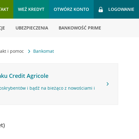
TAKT
WEŹ KREDYT
OTWÓRZ KONTO
LOGOWANIE
JE
UBEZPIECZENIA
BANKOWOŚĆ PRIME
akt i pomoc
Bankomat
ku Credit Agricole
bskrybentów i bądź na bieżąco z nowościami i
t)