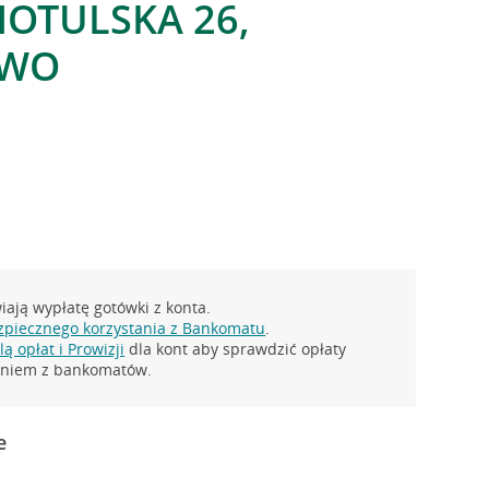
MOTULSKA 26,
OWO
ają wypłatę gotówki z konta.
zpiecznego korzystania z Bankomatu
.
ą opłat i Prowizji
dla kont aby sprawdzić opłaty
taniem z bankomatów.
e