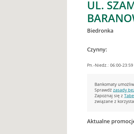
UL. SZA
BARAN
Biedronka
Czynny:
Pn.-Niedz.: 06:00-23:59
Bankomaty umożliwi
Sprawdź
zasady be
Zapoznaj się z
Tabel
związane z korzys
Aktualne promocj