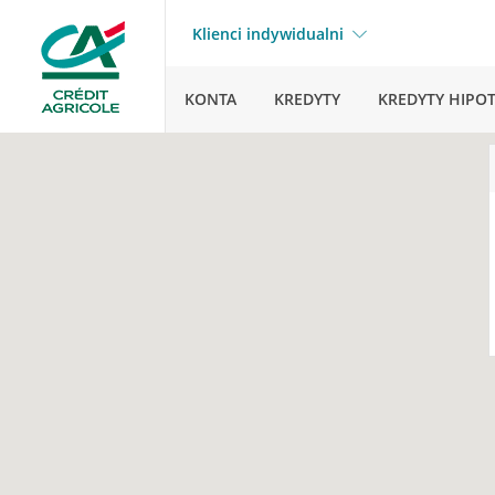
Klienci indywidualni
KONTA
KREDYTY
KREDYTY HIPO