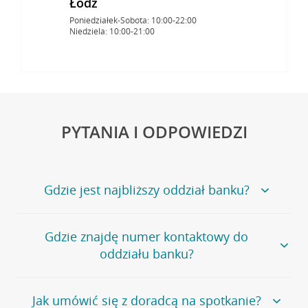
Łódź
Poniedziałek-Sobota: 10:00-22:00
Niedziela: 10:00-21:00
PYTANIA I ODPOWIEDZI
Gdzie jest najbliższy oddział banku?
Jeśli szukasz oddziału naszego banku, zapraszamy na
Gdzie znajdę numer kontaktowy do
stronę
Placówki i bankomaty
, na której znajduje się
oddziału banku?
wygodna wyszukiwarka.
Alternatywnie, możesz skorzystać z pełnej
listy naszych
oddziałów
.
Bank Credit Agricole nie udostępnia ogólnego numeru
Jak umówić się z doradcą na spotkanie?
telefonu do placówki bankowej.