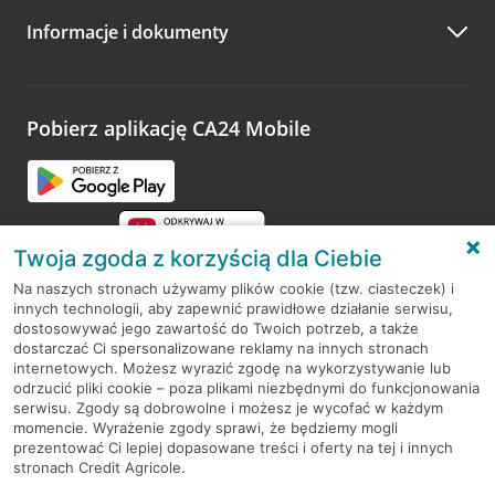
Informacje i dokumenty
Zachęcamy do podzielenia się z nami opinią o wizycie.
Wystarczy przejść na stronę
Oceń wizytę
, wyszukać
odwiedzoną placówkę i wypełnić formularz w ramach
platformy Profil Firmy w Google. Dziękujemy za wszystkie
opinie.
Pobierz aplikację CA24 Mobile
Przejdź do pytania
Twoja zgoda z korzyścią dla Ciebie
Na naszych stronach używamy plików cookie (tzw. ciasteczek) i
innych technologii, aby zapewnić prawidłowe działanie serwisu,
RODO
dostosowywać jego zawartość do Twoich potrzeb, a także
dostarczać Ci spersonalizowane reklamy na innych stronach
Regulamin serwisu
internetowych. Możesz wyrazić zgodę na wykorzystywanie lub
odrzucić pliki cookie – poza plikami niezbędnymi do funkcjonowania
Mapa serwisu
serwisu. Zgody są dobrowolne i możesz je wycofać w każdym
momencie. Wyrażenie zgody sprawi, że będziemy mogli
Polityka
Cookies
prezentować Ci lepiej dopasowane treści i oferty na tej i innych
stronach Credit Agricole.
Polityka prywatności