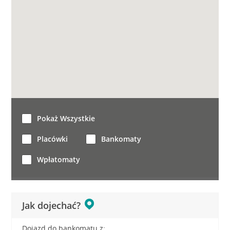
Pokaż Wszystkie
Placówki
Bankomaty
Wpłatomaty
Jak dojechać?
Dojazd do bankomatu z: